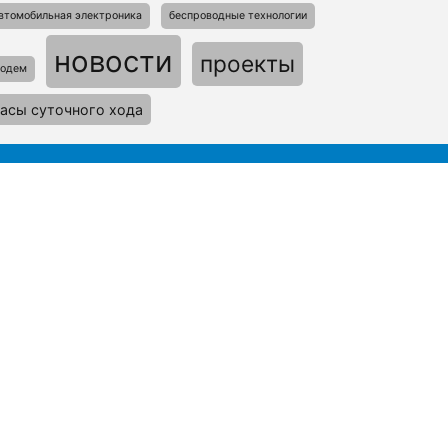
втомобильная электроника
беспроводные технологии
новости
проекты
одем
асы суточного хода