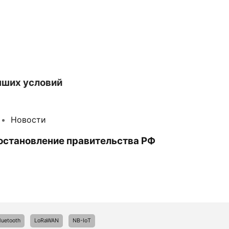
чших условий
Новости
остановление правительства РФ
luetooth
LoRaWAN
NB-IoT