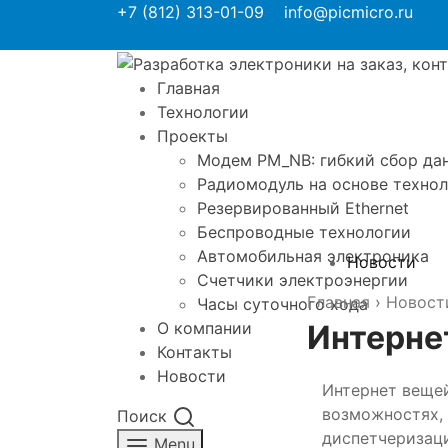
+7 (812) 313-01-09
info@picmicro.ru
Главная
Технологии
Проекты
Модем PM_NB: гибкий сбор дан
Радиомодуль на основе техно
Резервированный Ethernet
Беспроводные технологии
Автомобильная электроника
Новости
Счетчики электроэнергии
Главная
›
Новост
Часы суточного хода
О компании
Интерне
Контакты
Новости
Интернет вещей
возможностях, 
Поиск
диспетчеризаци
Menu