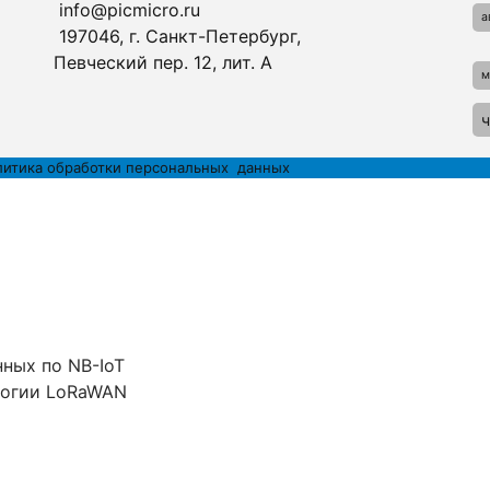
info@picmicro.ru
а
197046, г. Санкт-Петербург,
Певческий пер. 12, лит. А
м
ч
литика обработки персональных данных
ных по NB-IoT
логии LoRaWAN