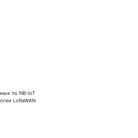
ных по NB-IoT
логии LoRaWAN