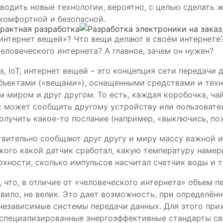
одить новые технологии, вероятно, с целью сделать 
комфортной и безопасной.
«интернет вещей»? Что вещи делают в своём интернете
человеческого интернета? А главное, зачем он нужен?
ngs, IoT, интернет вещей – это концепция сети передачи
бъектами («вещами»), оснащенными средствами и тех
м миром и друг другом. То есть, каждая коробочка, чай
 может сообщить другому устройству или пользовате
олучить какое-то послание (например, «выключись, по
вительно сообщают друг другу и миру массу важной и
кого какой датчик сработал, какую температуру намер
хности, сколько импульсов насчитал счетчик воды и т.д
 что, в отличие от «человеческого интернета» объем 
авило, не велик. Это дает возможность, при определён
независимые системы передачи данных. Для этого при
 специализированные энергоэффективные стандарты св