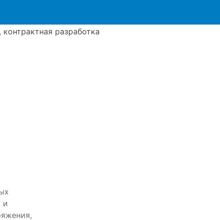
вых
 и
ряжения,