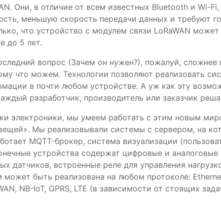
N. Они, в отличие от всем известных Bluetooth и Wi-Fi
ость, меньшую скорость передачи данных и требуют г
лько, что устройство с модулем связи LoRaWAN может 
е до 5 лет.
оследний вопрос (Зачем он нужен?), пожалуй, сложнее 
ому что можем. Технологии позволяют реализовать си
мации в почти любом устройстве. А уж как эту возмо
каждый разработчик, производитель или заказчик реша
ки электроники, мы умеем работать с этим новым ми
вещей». Мы реализовывали системы с сервером, на ко
аботает MQTT-брокер, система визуализации (пользова
онечные устройства содержат цифровые и аналоговые
ых датчиков, встроенные реле для управления нагрузко
может быть реализована на любом протоколе: Ethernet,
WAN, NB-IoT, GPRS, LTE (в зависимости от стоящих зада