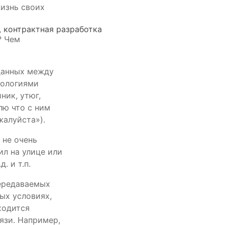
жизнь своих
? Чем
 данных между
нологиями
ник, утюг,
лю что с ним
жалуйста»).
 не очень
ил на улице или
. и т.п.
передаваемых
ных условиях,
ходится
язи. Например,