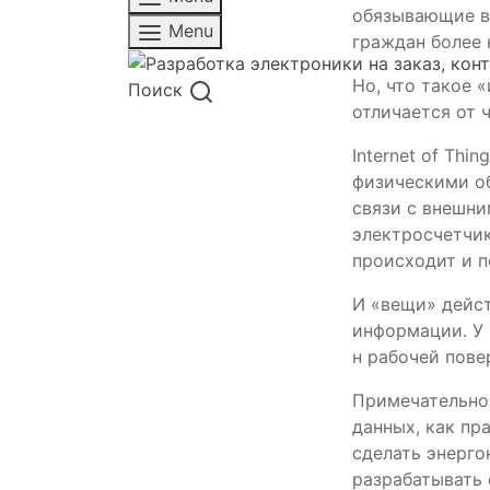
обязывающие вв
Menu
граждан более 
Но, что такое 
Поиск
отличается от 
Internet of Thi
физическими о
связи с внешни
электросчетчик
происходит и п
И «вещи» дейст
информации. У 
н рабочей повер
Примечательно,
данных, как пр
сделать энерго
разрабатывать