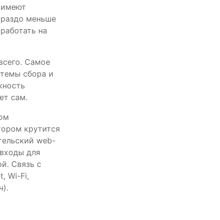
, имеют
ораздо меньше
работать на
всего. Самое
стемы сбора и
жность
ет сам.
ром
тором крутится
тельский web-
 входы для
й. Связь с
 Wi-Fi,
ч).